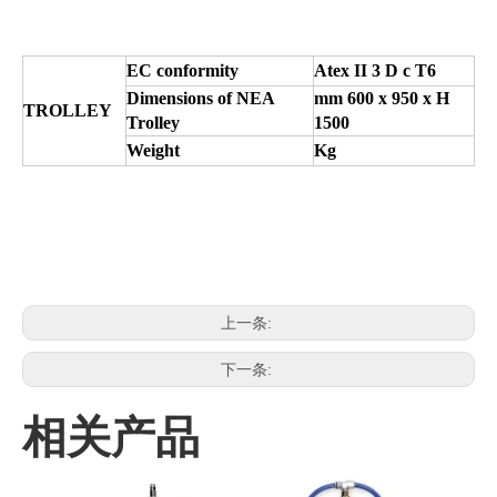
EC conformity
Atex II 3 D c T6
Dimensions of NEA
mm 600 x 950 x H
TROLLEY
Trolley
1500
Weight
Kg
上一条:
下一条:
相关产品