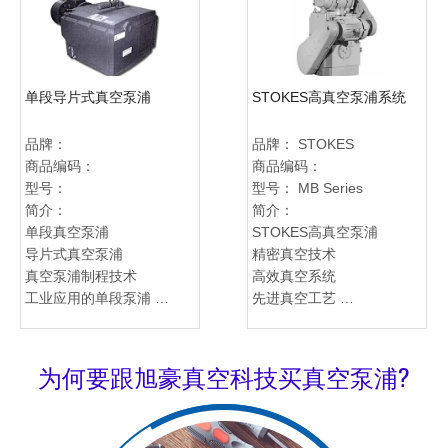
先进制程技术应用
定制化工业迴转活塞泵浦
环保节能真空抽气设备
Woosung 真空技术领先品
牌
单段导片式真空泵浦
STOKES高真空泵浦系统
品牌：
品牌：
STOKES
商品编码：
商品编码：
型号：
型号：
MB Series
简介：
简介：
单段真空泵浦
STOKES高真空泵浦
导片式真空泵浦
精密真空技术
真空泵浦制程技术
高效真空系统
工业应用的单段泵浦
先进真空工艺
真空技术的卓越性能
工业级高真空
专业制造的导片泵浦
高性能真空装置
环保节能的真空抽气装置
定制化泵浦解决方案
为何要跟旭豪真空科技买真空泵浦?
高效能单段真空泵浦
精密科技应用
稳定可靠的真空抽气系统
专业真空装置
定制化工业导片泵浦
自动控制高真空