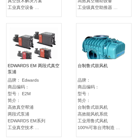
真空技术解决方案
高效真空辅助设备
工业真空设备
工业级真空助推器
Microvac 帮浦代理
真空泵浦销售
高效真空泵浦
EH 系列真空辅助泵
真空帮浦供应商
真空技术应用解决方案
低噪音真空设备
高性能真空辅助器
真空技术应用
工业用鲁式助推帮浦
精密活塞帮浦
Edwards EH 系列销售
EDWARDS EM 两段式真空
台制鲁式鼓风机
泵浦
品牌：
Edwards
品牌：
商品编码：
商品编码：
型号：
E2M
型号：
简介：
简介：
高效真空帮浦
台制鲁式鼓风机
两段式泵浦
高效能风机系统
EDWARDS EM系列
工业用鲁式风机
工业真空技术
100%可靠台湾制造
高真空科技
能源效益风机