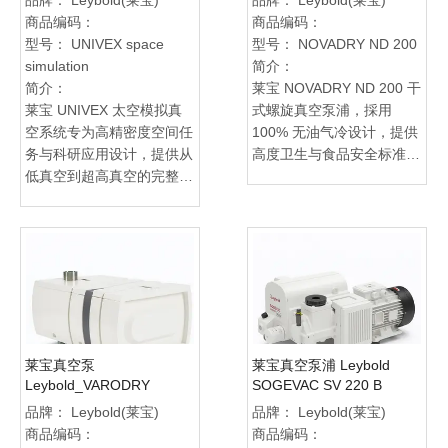
品牌：
Leybold(莱宝)
品牌：
Leybold(莱宝)
率，确保生产稳定可靠。
首选。
商品编码：
商品编码：
型号：
UNIVEX space
型号：
NOVADRY ND 200
simulation
简介：
简介：
莱宝 NOVADRY ND 200 干
莱宝 UNIVEX 太空模拟真
式螺旋真空泵浦，採用
空系统专为高精密度空间任
100% 无油气冷设计，提供
务与科研应用设计，提供从
高度卫生与食品安全标准，
低真空到超高真空的完整测
零机油排放、零粉尘排放，
试环境，满足卫星、航天器
确保制程干净无污染。其坚
及实验室设备的模拟需求。
固耐用的结构与高效能转子
系统涵盖整合式前级与高真
设计，可实现长时间稳定运
空泵浦，可精准控制压力与
作并降低维护需求，适用于
温度，模拟极端太空条件，
食品包装、MAP 气调包装
例如火箭重返大气层或航天
及氧气处理等应用。旭豪真
器运行环境。旭豪真空科技
空科技有限公司提供完整产
有限公司提供莱宝 UNIVEX
品资讯、专业技术支援及售
莱宝真空泵
莱宝真空泵浦 Leybold
全系列技术支援与专业谘
后服务，协助客户快速选
Leybold_VARODRY
SOGEVAC SV 220 B
询，协助客户进行客制化设
型、提升真空效率，确保生
品牌：
Leybold(莱宝)
品牌：
Leybold(莱宝)
计、系统整合与测试验证，
产安全可靠，并降低总持有
商品编码：
商品编码：
确保模拟精准可靠。此系统
成本，是食品与包装行业理