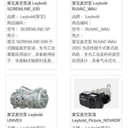
莱宝真空泵浦 Leybold
莱宝真空泵 Leybold
SCREWLINE_630
RUVAC_WAU
品牌：
Leybold(莱宝)
品牌：
Leybold
商品编码：
商品编码：
型号：
SCREWLINE SP
型号：
RUVAC_WAU
简介：
简介：
莱宝 SCREWLINE 630 干
莱宝真空泵 RUVAC WAU
式螺旋真空泵浦，专为工业
2001 为高性能干式鲁式鼓
重载应用设计，具备耐用转
风机，专为工业及科研真空
子、非接触式轴密封及悬臂
应用设计，具备气冷式马
式轴承配置，延长维护间隔
达、整合压力等化管路及差
并降低停机成本。气冷或水
压旁通阀，确保高效率与可
冷版本可灵活应对各种制程
靠运行。适用于热处理、食
需求，并提供 ATEX 防爆认
品包装、冷冻干燥及大气抽
证机型，适用于高要求的化
气等多种工况。旭豪真空科
工、太阳能模组与熔炉应
技提供完整产品资讯、专业
用。旭豪真空科技有限公司
技术支援与售后服务，协助
提供完整产品资讯、专业技
客户快速选型、优化系统性
莱宝真空泵 Leybold
莱宝真空泵浦
术支援及售后服务，协助客
能并提升产线稳定性，是追
UNIVEX
Leybold_Picture_NOVADRY
户快速选型、优化运作效
求高可靠性真空解决方案的
ND 200