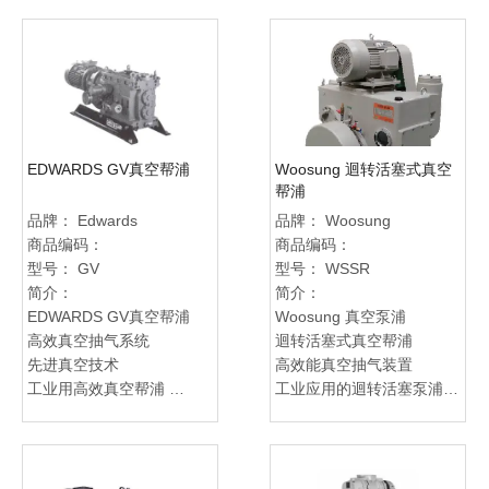
真空工艺专家
专业鲁式风机供应商
真空系统解决方案
静音高效风机
卓越真空效能
定制化工业风机
先进制程技术
先进制程技术
高端真空技术
环保节能风机
定制化真空解决方案
EDWARDS GV真空帮浦
Woosung 迴转活塞式真空
帮浦
品牌：
Edwards
品牌：
Woosung
商品编码：
商品编码：
型号：
GV
型号：
WSSR
简介：
简介：
EDWARDS GV真空帮浦
Woosung 真空泵浦
高效真空抽气系统
迴转活塞式真空帮浦
先进真空技术
高效能真空抽气装置
工业用高效真空帮浦
工业应用的迴转活塞泵浦
可靠稳定抽气装置
专业 Woosung 真空技术
专业真空设备供应商
可靠稳定的真空抽气系统
高性能真空抽气系统
先进制程技术应用
定制化工业真空帮浦
环保节能的真空抽气装置