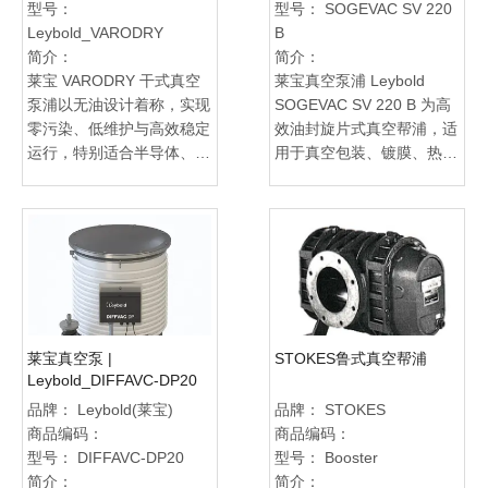
型号：
型号：
SOGEVAC SV 220
是航天研究、科学实验与高
想的高性能真空解决方案。
Leybold_VARODRY
B
端产业测试的理想选择，兼
简介：
简介：
具稳定性与高效率运行。
莱宝 VARODRY 干式真空
莱宝真空泵浦 Leybold
泵浦以无油设计着称，实现
SOGEVAC SV 220 B 为高
零污染、低维护与高效稳定
效油封旋片式真空帮浦，适
运行，特别适合半导体、制
用于真空包装、镀膜、热处
药及食品加工等对洁净度要
理及密封测试等多种工业应
求极高的领域。其创新气冷
用。旭豪真空科技提供完整
结构与耐腐蚀材质确保长时
产品资讯、专业技术支援及
间运作与可靠性，同时降低
售后服务，协助客户快速选
持有成本与操作风险。旭豪
型并提升生产线可靠性与运
真空科技有限公司提供完整
行效率。
的 VARODRY 产品资讯、
技术支援与专业售后服务，
莱宝真空泵 |
STOKES鲁式真空帮浦
协助客户快速选型、整合生
Leybold_DIFFAVC-DP20
产线，并提升制程效率与产
品牌：
Leybold(莱宝)
品牌：
STOKES
能稳定性。无论是新建产线
商品编码：
商品编码：
或设备升级，VARODRY 都
型号：
DIFFAVC-DP20
型号：
Booster
是确保高品质真空应用的最
简介：
简介：