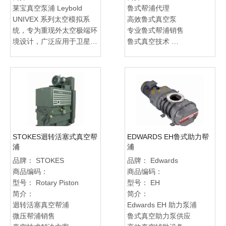
佳选择。
莱宝真空泵浦 Leybold
鲁式帮浦代理
UNIVEX 系列太空模拟系
高效鲁式真空泵
统，专为重现外太空极端环
专业鲁式帮浦销售
境设计，广泛应用于卫星测
鲁式真空技术
试、火箭引擎研发及材料热
鲁式帮浦效能卓越
循环与质量损失测试。旭豪
高性能真空鲁式泵
真空科技提供完整产品资
鲁式帮浦产品优选
讯、专业技术支援与售后服
鲁式真空系统销售
务，协助客户量身订制真空
鲁式真空解决方案
系统方案，确保研发与测试
可靠鲁式帮浦供应
流程精准可靠，提升太空专
案效率与成果。
STOKES迴转活塞式真空帮
EDWARDS EH鲁式助力帮
浦
浦
品牌：
STOKES
品牌：
Edwards
商品编码：
商品编码：
型号：
Rotary Piston
型号：
EH
简介：
简介：
迴转活塞真空帮浦
Edwards EH 助力泵浦
微压帮浦销售
鲁式真空助力泵供应