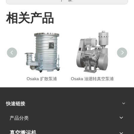
相关产品
Osaka 扩散泵浦
Osaka 油迴转真空泵浦
Osa
快速链接
产品分类
真空搬运机