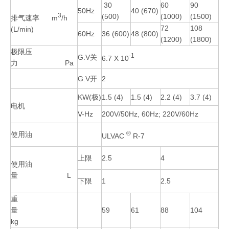
30
60
90
50Hz
40 (670)
3
(500)
(1000)
(1500)
排气速率 m
/h
72
108
(L/min)
60Hz
36 (600)
48 (800)
(1200)
(1800)
极限压
-1
G.V关
6.7 X 10
力 Pa
G.V开
2
KW(极)
1.5 (4)
1.5 (4)
2.2 (4)
3.7 (4)
电机
V-Hz
200V/50Hz, 60Hz; 220V/60Hz
®
使用油
ULVAC
R-7
上限
2.5
4
使用油
量 L
下限
1
2.5
重
量
59
61
88
104
kg