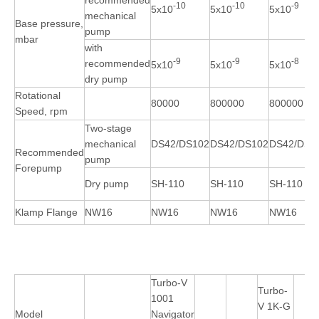
recommended
-10
-10
-9
5x10
5x10
5x10
mechanical
Base pressure,
pump
mbar
with
-9
-9
-8
recommended
5x10
5x10
5x10
dry pump
Rotational
80000
800000
800000
Speed, rpm
Two-stage
mechanical
DS42/DS102
DS42/DS102
DS42/DS1
Recommended
pump
Forepump
Dry pump
SH-110
SH-110
SH-110
Klamp Flange
NW16
NW16
NW16
NW16
Turbo-V
Turbo-
1001
V 1K-G
Model
Navigator