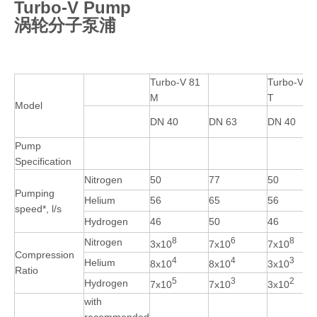
Turbo-V Pump
涡轮分子泵浦
Turbo-V 81
Turbo-V 8
M
T
Model
DN 40
DN 63
DN 40
Pump
Specification
Nitrogen
50
77
50
Pumping
Helium
56
65
56
speed*, l/s
Hydrogen
46
50
46
8
6
8
Nitrogen
3x10
7x10
7x10
Compression
4
4
3
Helium
8x10
8x10
3x10
Ratio
5
3
2
Hydrogen
7x10
7x10
3x10
with