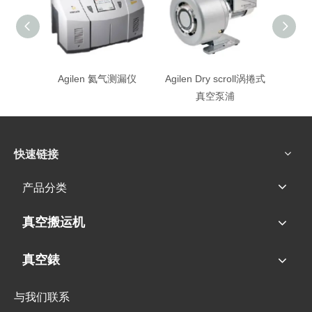
Agilen 氦气测漏仪
Agilen Dry scroll涡捲式
Ag
真空泵浦
快速链接
产品分类
真空搬运机
真空錶
与我们联系