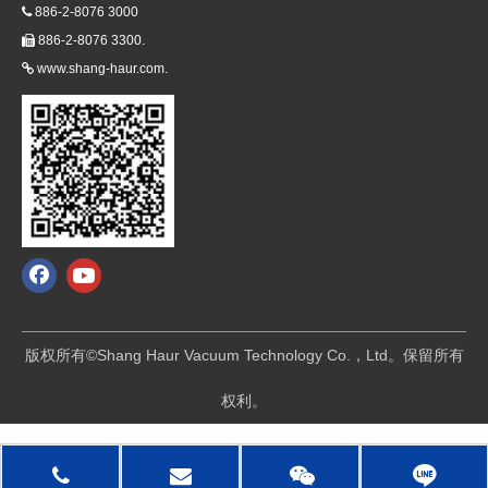
886-2-8076 3000

886-2-8076 3300.

www.shang-haur.com.

版权所有©Shang Haur Vacuum Technology Co.，Ltd。保留所有
权利。