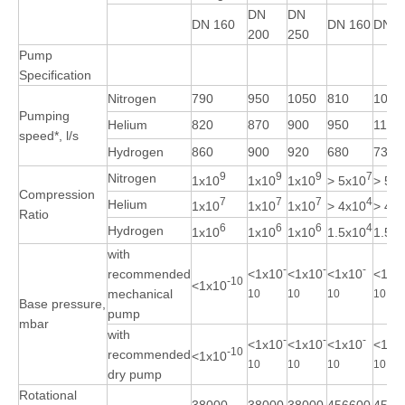
DN
DN
DN 160
DN 160
DN 2
200
250
Pump
Specification
Nitrogen
790
950
1050
810
1080
Pumping
Helium
820
870
900
950
1150
speed*, l/s
Hydrogen
860
900
920
680
730
9
9
9
7
Nitrogen
1x10
1x10
1x10
> 5x10
> 5x
Compression
7
7
7
4
Helium
1x10
1x10
1x10
> 4x10
> 4x
Ratio
6
6
6
4
Hydrogen
1x10
1x10
1x10
1.5x10
1.5x
with
-
-
-
<1x10
<1x10
<1x10
<1x1
recommended
-10
<1x10
mechanical
10
10
10
10
Base pressure,
pump
mbar
with
-
-
-
<1x10
<1x10
<1x10
<1x1
-10
recommended
<1x10
10
10
10
10
dry pump
Rotational