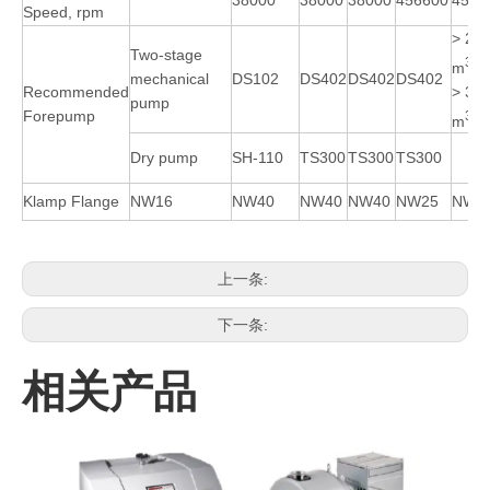
38000
38000
38000
456600
4566
Speed, rpm
> 20
Two-stage
3
m
/h
mechanical
DS102
DS402
DS402
DS402
> 36
Recommended
pump
Forepump
3
m
/h
Dry pump
SH-110
TS300
TS300
TS300
Klamp Flange
NW16
NW40
NW40
NW40
NW25
NW4
上一条:
下一条:
相关产品